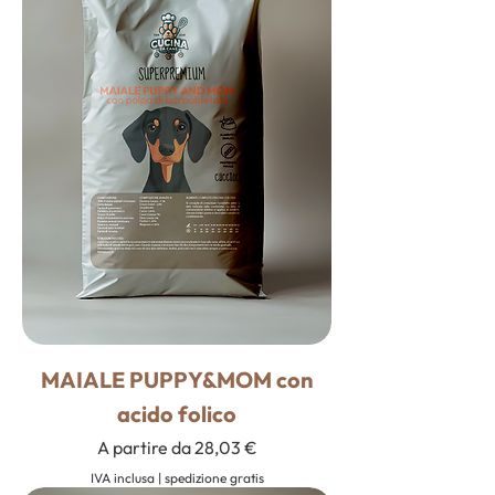
MAIALE PUPPY&MOM con
acido folico
Prezzo scontato
A partire da
28,03 €
IVA inclusa
|
spedizione gratis