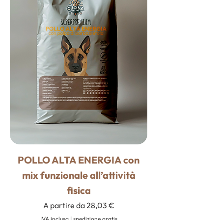
POLLO ALTA ENERGIA con
mix funzionale all’attività
fisica
Prezzo scontato
A partire da
28,03 €
IVA inclusa
|
spedizione gratis