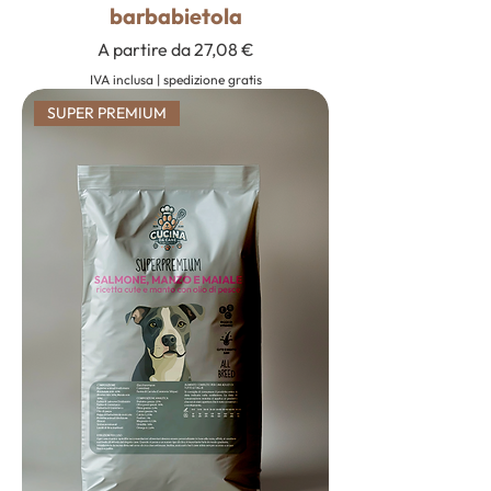
barbabietola
Prezzo scontato
A partire da
27,08 €
IVA inclusa
|
spedizione gratis
SUPER PREMIUM