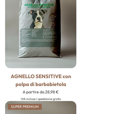
AGNELLO SENSITIVE con
polpa di barbabietola
Prezzo scontato
A partire da
28,98 €
IVA inclusa
|
spedizione gratis
SUPER PREMIUM