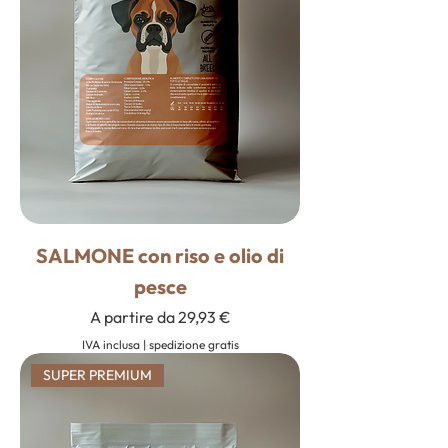
SALMONE con riso e olio di
pesce
Prezzo scontato
A partire da
29,93 €
IVA inclusa
|
spedizione gratis
SUPER PREMIUM