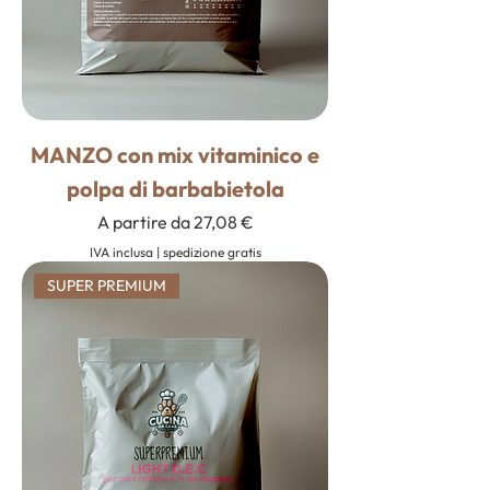
MANZO con mix vitaminico e
polpa di barbabietola
Prezzo scontato
A partire da
27,08 €
IVA inclusa
|
spedizione gratis
SUPER PREMIUM