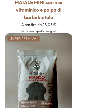
MAIALE MINI con mix
vitaminico e polpa di
barbabietola
Prezzo scontato
A partire da
28,03 €
IVA inclusa
|
spedizione gratis
SUPER PREMIUM