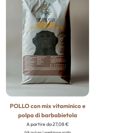
POLLO con mix vitaminico e
polpa di barbabietola
Prezzo scontato
A partire da
27,08 €
IVA inclusa
|
spedizione gratis