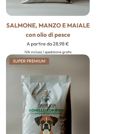
SALMONE, MANZO E MAIALE
con olio di pesce
Prezzo scontato
A partire da
28,98 €
IVA inclusa
|
spedizione gratis
SUPER PREMIUM