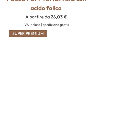
acido folico
Prezzo scontato
A partire da
28,03 €
IVA inclusa
|
spedizione gratis
SUPER PREMIUM