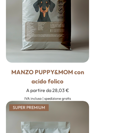
MANZO PUPPY&MOM con
acido folico
Prezzo scontato
A partire da
28,03 €
IVA inclusa
|
spedizione gratis
SUPER PREMIUM