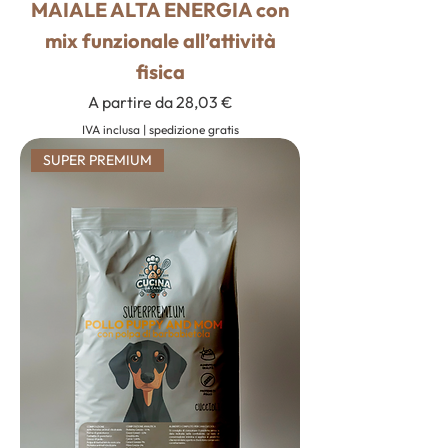
MAIALE ALTA ENERGIA con
mix funzionale all’attività
fisica
Prezzo scontato
A partire da
28,03 €
IVA inclusa
|
spedizione gratis
SUPER PREMIUM