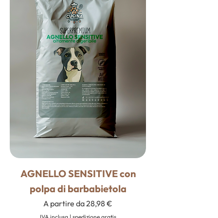
AGNELLO SENSITIVE con
polpa di barbabietola
Prezzo scontato
A partire da
28,98 €
IVA inclusa
|
spedizione gratis