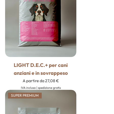
LIGHT D.E.C.+ per cani
anziani e in sovrappeso
Prezzo scontato
A partire da
27,08 €
IVA inclusa
|
spedizione gratis
SUPER PREMIUM