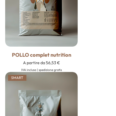
POLLO complet nutrition
Prezzo scontato
A partire da
56,53 €
IVA inclusa
|
spedizione gratis
SMART