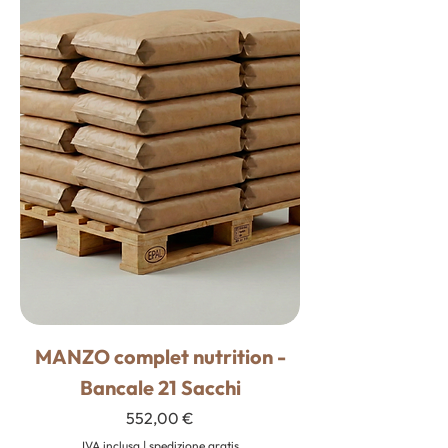
MANZO complet nutrition -
Bancale 21 Sacchi
Prezzo
552,00 €
IVA inclusa
|
spedizione gratis