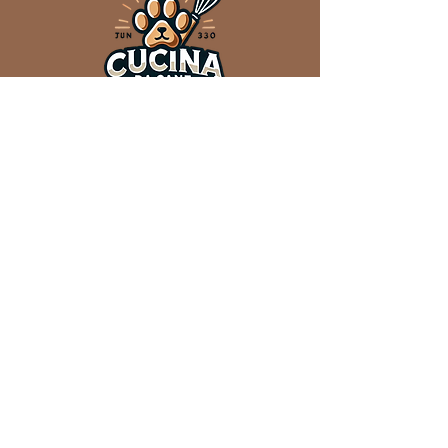
Privacy Policy e Cookie Policy
Termini e Condizioni
supporto@formula.pet
Questo sito web è gestito da Igineo srl
P.IVA IT03776470126
Via Borromeo 15, Angera (VA)