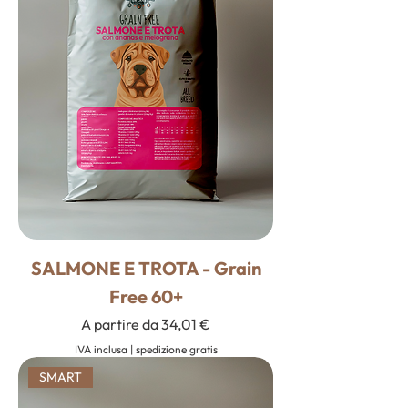
SALMONE E TROTA - Grain
Free 60+
Prezzo scontato
A partire da
34,01 €
IVA inclusa
|
spedizione gratis
SMART