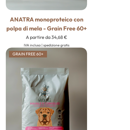
ANATRA monoproteico con
polpa di mela - Grain Free 60+
Prezzo scontato
A partire da
34,68 €
IVA inclusa
|
spedizione gratis
GRAIN FREE 60+