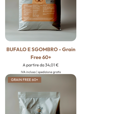
BUFALO E SGOMBRO - Grain
Free 60+
Prezzo scontato
A partire da
34,01 €
IVA inclusa
|
spedizione gratis
GRAIN FREE 60+