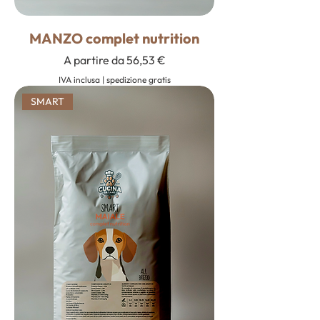
MANZO complet nutrition
Prezzo scontato
A partire da
56,53 €
IVA inclusa
|
spedizione gratis
SMART