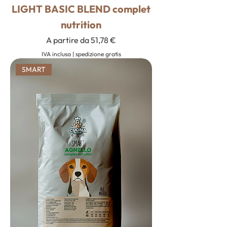
LIGHT BASIC BLEND complet
nutrition
Prezzo scontato
A partire da
51,78 €
IVA inclusa
|
spedizione gratis
SMART