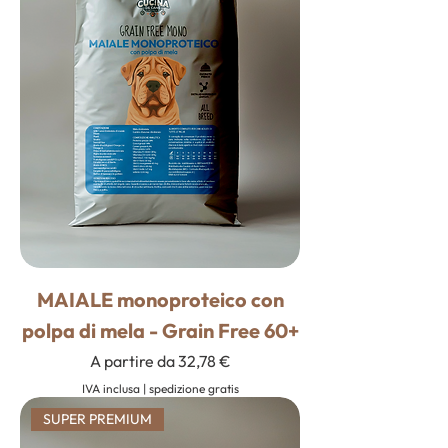
MAIALE monoproteico con
polpa di mela - Grain Free 60+
Prezzo scontato
A partire da
32,78 €
IVA inclusa
|
spedizione gratis
SUPER PREMIUM