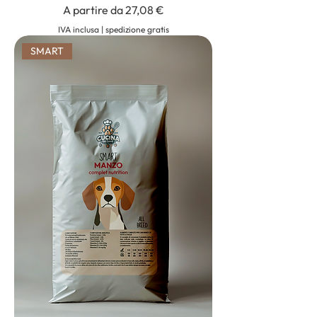
Prezzo scontato
A partire da
27,08 €
IVA inclusa
|
spedizione gratis
SMART