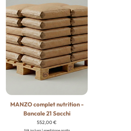
MANZO complet nutrition -
Bancale 21 Sacchi
Prezzo
552,00 €
IVA inclusa
|
spedizione gratis