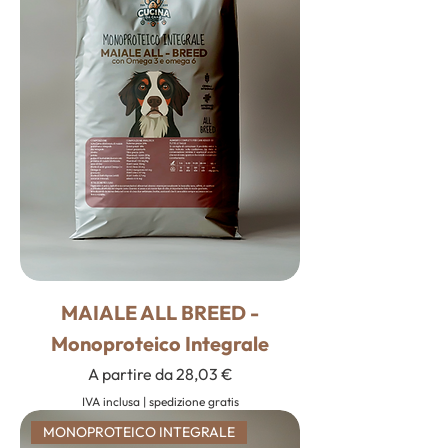
MAIALE ALL BREED -
Monoproteico Integrale
Prezzo scontato
A partire da
28,03 €
IVA inclusa
|
spedizione gratis
MONOPROTEICO INTEGRALE