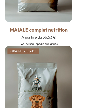
MAIALE complet nutrition
Prezzo scontato
A partire da
56,53 €
IVA inclusa
|
spedizione gratis
GRAIN FREE 60+