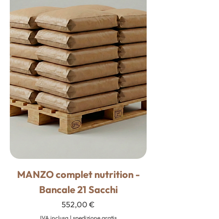
MANZO complet nutrition -
Bancale 21 Sacchi
Prezzo
552,00 €
IVA inclusa
|
spedizione gratis