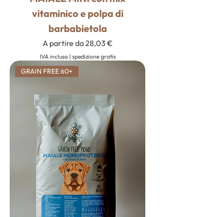
vitaminico e polpa di
barbabietola
Prezzo scontato
A partire da
28,03 €
IVA inclusa
|
spedizione gratis
GRAIN FREE 60+