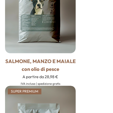
SALMONE, MANZO E MAIALE
con olio di pesce
Prezzo scontato
A partire da
28,98 €
IVA inclusa
|
spedizione gratis
SUPER PREMIUM