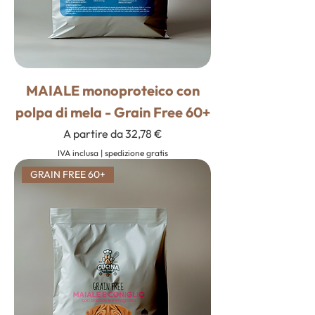
MAIALE monoproteico con
polpa di mela - Grain Free 60+
Prezzo scontato
A partire da
32,78 €
IVA inclusa
|
spedizione gratis
GRAIN FREE 60+