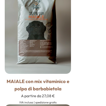
MAIALE con mix vitaminico e
polpa di barbabietola
Prezzo scontato
A partire da
27,08 €
IVA inclusa
|
spedizione gratis