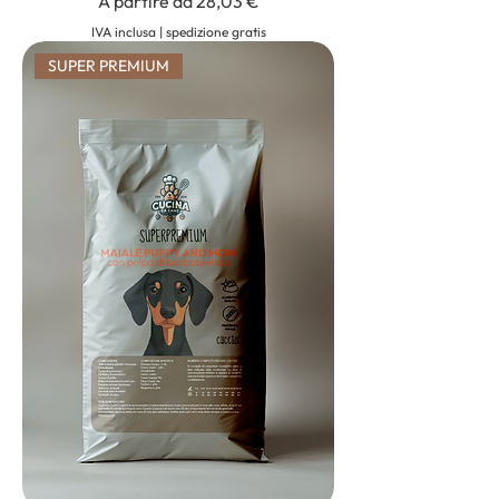
Prezzo scontato
A partire da
28,03 €
IVA inclusa
|
spedizione gratis
SUPER PREMIUM