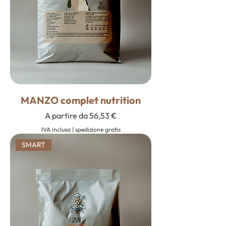
MANZO complet nutrition
Prezzo scontato
A partire da
56,53 €
IVA inclusa
|
spedizione gratis
SMART