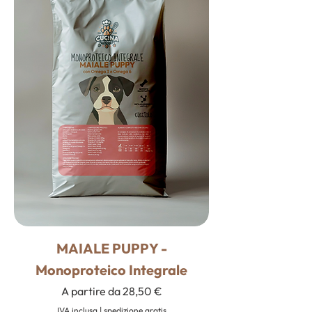
MAIALE PUPPY -
Monoproteico Integrale
Prezzo scontato
A partire da
28,50 €
IVA inclusa
|
spedizione gratis