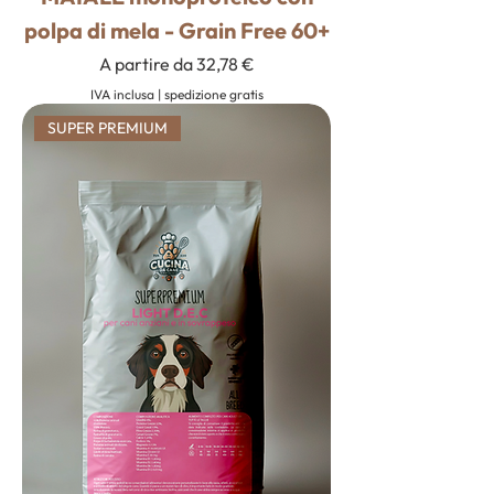
polpa di mela - Grain Free 60+
Prezzo scontato
A partire da
32,78 €
IVA inclusa
|
spedizione gratis
SUPER PREMIUM