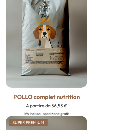
POLLO complet nutrition
Prezzo scontato
A partire da
56,53 €
IVA inclusa
|
spedizione gratis
SUPER PREMIUM