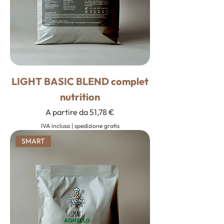
LIGHT BASIC BLEND complet
nutrition
Prezzo scontato
A partire da
51,78 €
IVA inclusa
|
spedizione gratis
SMART