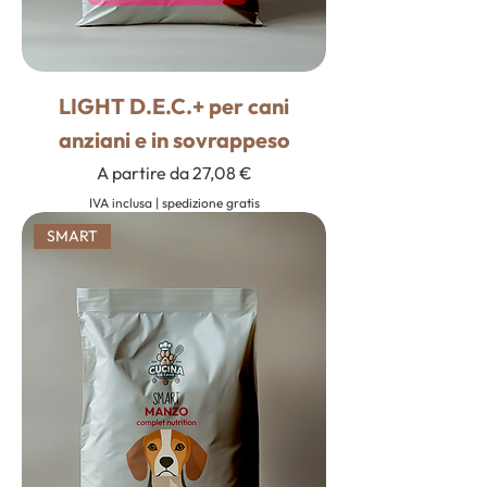
LIGHT D.E.C.+ per cani
anziani e in sovrappeso
Prezzo scontato
A partire da
27,08 €
IVA inclusa
|
spedizione gratis
SMART