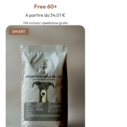
Free 60+
Prezzo scontato
A partire da
34,01 €
IVA inclusa
|
spedizione gratis
SMART