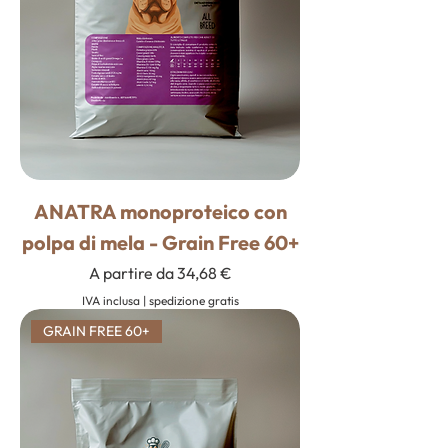
ANATRA monoproteico con
polpa di mela - Grain Free 60+
Prezzo scontato
A partire da
34,68 €
IVA inclusa
|
spedizione gratis
GRAIN FREE 60+