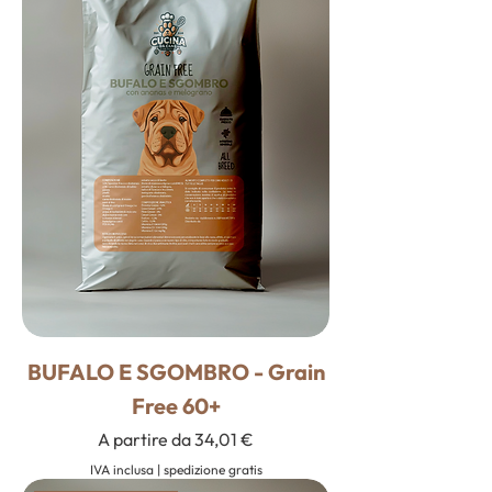
BUFALO E SGOMBRO - Grain
Free 60+
Prezzo scontato
A partire da
34,01 €
IVA inclusa
|
spedizione gratis