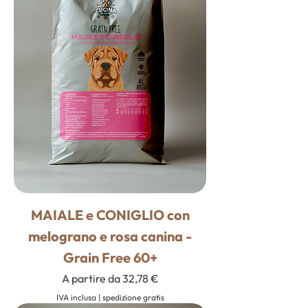
MAIALE e CONIGLIO con
melograno e rosa canina -
Grain Free 60+
Prezzo scontato
A partire da
32,78 €
IVA inclusa
|
spedizione gratis