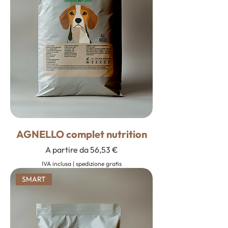
AGNELLO complet nutrition
Prezzo scontato
A partire da
56,53 €
IVA inclusa
|
spedizione gratis
SMART