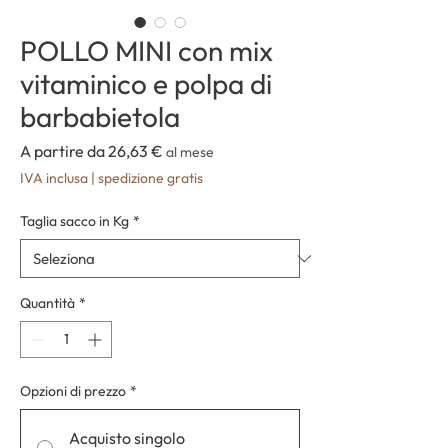
POLLO MINI con mix
vitaminico e polpa di
barbabietola
Prezzo
A partire da
26,63 €
al mese
scontato
IVA inclusa
|
spedizione gratis
Taglia sacco in Kg
*
Quantità
*
Opzioni di prezzo
*
Acquisto singolo