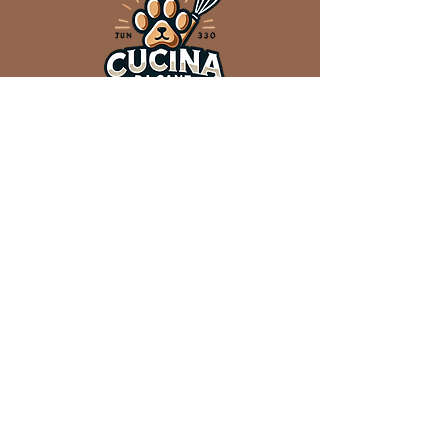
Privacy Policy e Cookie Policy
Termini e Condizioni
supporto@formula.pet
Questo sito web è gestito da Igineo srl
P.IVA IT03776470126
Via Borromeo 15, Angera (VA)