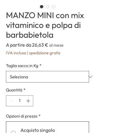
MANZO MINI con mix
vitaminico e polpa di
barbabietola
Prezzo
A partire da
26,63 €
al mese
scontato
IVA inclusa
|
spedizione gratis
Taglia sacco in Kg
*
Quantità
*
Opzioni di prezzo
*
Acquisto singolo