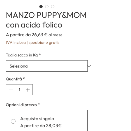
MANZO PUPPY&MOM
con acido folico
Prezzo
A partire da
26,63 €
al mese
scontato
IVA inclusa
|
spedizione gratis
Taglia sacco in Kg
*
Quantità
*
Opzioni di prezzo
*
Acquisto singolo
A partire da 28,03€