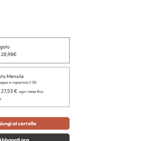
ngolo
a 28,98€
o Mensile
appa e risparmia il 5%
 27,53 €
ogni mese fino
o
iungi al carrello
Abbonati ora