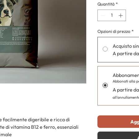
Quantità
*
Opzioni di prezzo
*
Acquisto si
A partire d
Abbonament
Abbonati alla p
A partire da
all'annullament
e facilmente digeribile e ricca di
Agg
te di vitamina B12 e ferro, essenziali
nimale