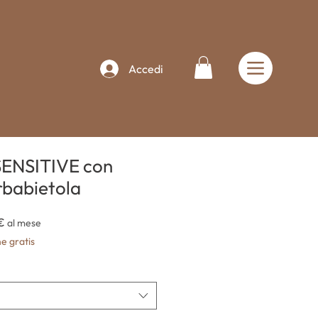
Accedi
ENSITIVE con
rbabietola
Prezzo
€
al mese
scontato
e gratis