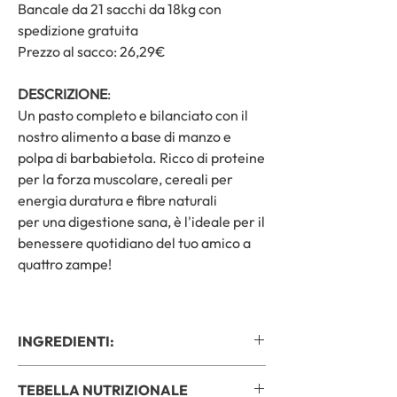
Bancale da 21 sacchi da 18kg con
spedizione gratuita
Prezzo al sacco: 26,29€
DESCRIZIONE
:
Un pasto completo e bilanciato con il
nostro alimento a base di manzo e
polpa di barbabietola. Ricco di proteine
per la forza muscolare, cereali per
energia duratura e fibre naturali
per una digestione sana, è l'ideale per il
benessere quotidiano del tuo amico a
quattro zampe!
INGREDIENTI:
Proteine animali trasformate (di cui Maiale
TEBELLA NUTRIZIONALE
30%)