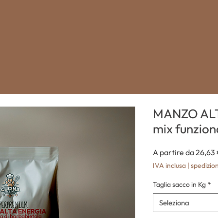
MANZO ALT
mix funzional
A partire da
26,63
IVA inclusa
|
spedizion
Taglia sacco in Kg
*
Seleziona