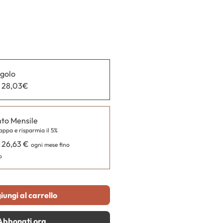
ngolo
a 28,03€
o Mensile
appa e risparmia il 5%
a 26,63 €
ogni mese fino
o
iungi al carrello
Abbonati ora